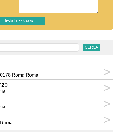
7 00178 Roma Roma
nzo
oma
oma
a Roma