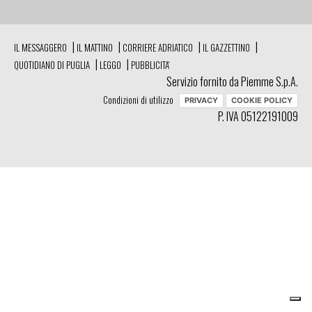
|
|
|
|
IL MESSAGGERO
IL MATTINO
CORRIERE ADRIATICO
IL GAZZETTINO
|
|
QUOTIDIANO DI PUGLIA
LEGGO
PUBBLICITA'
Servizio fornito da Piemme S.p.A.
Condizioni di utilizzo
PRIVACY
COOKIE POLICY
P. IVA 05122191009